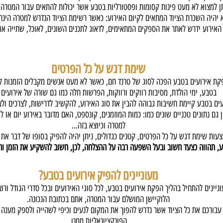
ן למצוא לא מעט פינות קסומות ופסטורליות בטבע אשר יכולות להתאים עבור המטרה.
יהיה השכרת הציוד המתאים לקיום האירוע: כאשר רשימת הציוד הנדרש למטרה הינה 
אירוע ידרש לאתר את הספקים המתאימים, לדאוג לתכנים השונים, לאוכל, שתייה או כ
שימת דגש על כל הפרטים
קת אירועים בטבע הפכה לסוג של טרנד חם, כאשר לא מעט אנשים מקבלים הזמנות לח
בטבע, ימי הולדת, מסיבות רווקים ורווקות, הפרשות חלה כמו גם שורה של אירועים 
ים בטבע קיימת חשיבות גבוהה להבין את סוג האירוע, להקשיב לדרישות, לצרכים ולצ
 גם נתונים טכניים שונים כמו: כמות המוזמנים, קונספט, האם מדובר באירוע יום או ל
למטרה וכיוצא בזה...
עות שימת דגש על כל הפרטים, קטנים כגדולים, ניתן יהיה להפיק בסופו של דבר את
וע, תהווה כצעד חשוב ובעל השפעה רבה על ההצלחה, לכן, חשוב להשקיע את הזמן ו
מעוניינים להפיק אירועים בטבע?
יינים להתחיל בהליך הפקת אירועים בטבע, לכל סוגי האירועים ובכל סדרי הגודל ורו
הלוקיישן המושלם עבור המטרה, אתם בכתובת הנכונה.
עבורכם את כל הציוד אשר נדרש להפוך את המקום לנעים וכיפי לשהייה ולספק מענה א
הפונקציונאליות ממנו.