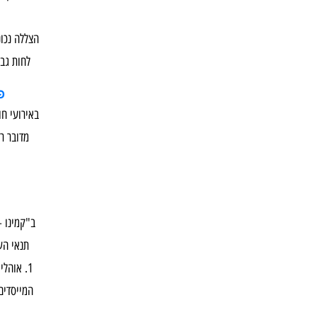
הצללה נכונ
לחות גבו
פ
באירועי חו
מדובר ר
ב"קמינו 
תנאי הש
אוהלי 
המייסדים