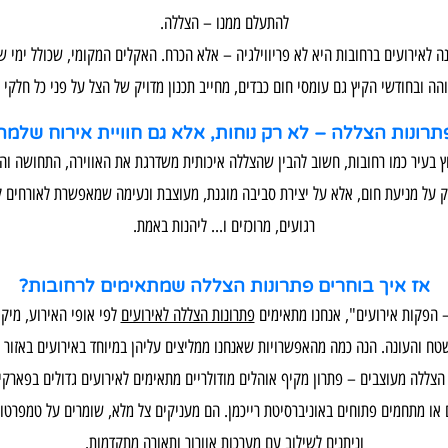
להתעלם ממנו – הצללה.
ה לאירועים ברחובות היא לא פריווילגיה – אלא הכרח. האקלים המקומי, שכולל ימי 
הה ובחודשי הקיץ גם עומסי חום כבדים, מחייב תכנון מדויק של הצל על פני כל חלקי 
תרונות הצללה – לא רק נוחות, אלא גם חוויית אירוח שלמה
ץ בעיר כמו רחובות, חשוב להבין שהצללה איכותית משדרגת את האווירה, התחושה וה
ק על מניעת חום, אלא על יצירת סביבה מוגנת, מעוצבת ונעימה שמאפשרת לאורחים 
רגועים, מרוכזים ו... ליהנות באמת.
אז איך בוחרים פתרונות הצללה שמתאימים לרחובות?
– הפקות אירועים", אנחנו מתאימים
פתרונות הצללה לאירועים
לפי אופי האירוע, מיקו
טח והעונה. הנה כמה מהאפשרויות שאנחנו ממליצים עליהן במיוחד באירועים באזור ר
הצללה מעוצבים – פתרון מקיף אוהלים מודולריים מתאימים לאירועים גדולים בפארקים
 או מתחמים פתוחים באוניברסיטת רייכמן. הם מעניקים צל מלא, שומרים על טמפרטור
וניתנים לשילוב עם מערכות אוורור ותאורה מתקדמות.