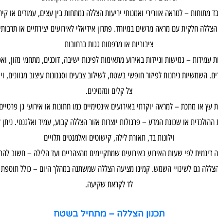
בד מתוחות – למראה אוורירי ואמנותי יריעות הצללה נמתחות בין עצים, עמודים או קיר
 הצללה חלקית עם מראה מרשים במיוחד. פתרון אידיאלי לאירועים יצירתיים או תרבותיי
ציבוריות או מרפסות גגות ברחובות
 עמידות – גמישות וניידות באירוע מתאימות לפינות ישיבה, דוכנים, מתחמי מזון, ואפי
ם. השמשיות ניתנות לפיזור חופשי בשטח, לשילוב צבעים וסגנונות עיצוב מגוונים, ויוצ
צל קלים ומזמינים.
ת עץ או מתכת – למראה יוקרתי באירועים אינטימיים כמו חתונות או אירועי גן פרטיים
 ההולנדית או שכונת המדע – פרגולות יוצרות אזור הצללה קבוע, עמיד ואלגנטי. ניתן 
וילונות בד, תאורת לילה, קישוטים ואלמנטים תלויים
 דינמית לפי שעות האירוע באירועים שמתקיימים מהצהריים ועד הלילה – חשוב להת
הצללה גם לשינויי השמש. קמינו מציעה הצללה שמשתנה במהלך היום – כולל תוספת 
לד לקראת שקיעה.
תכנון הצללה – מתחיל בשטח