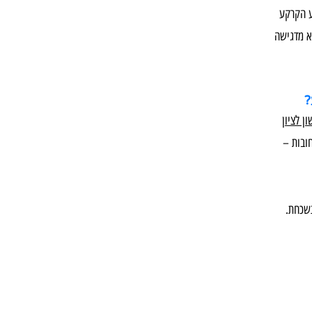
ע הקרקע
א מדגישה
?
ן לציון
חובות –
נשכחת.