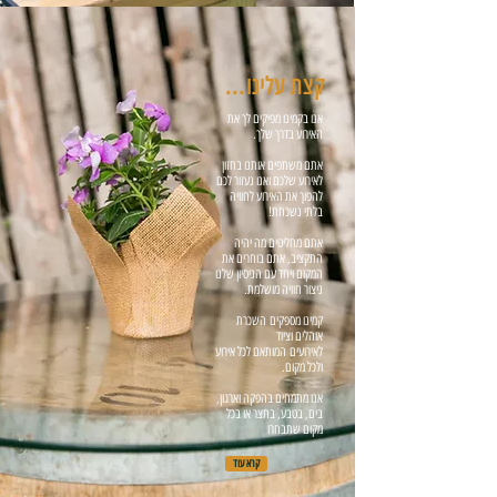
קצת עלינו...
אנו בקמינו מפיקים לך את
האירוע בדרך שלך.
אתם משתפים אותנו בחזון
לאירוע שלכם ואנו נעזור לכם
להפוך את האירוע לחוויה
בלתי נשכחת!
אתם מחליטים מה יהיה
התקציב, אתם בוחרים את
המקום ויחד עם הניסיון שלנו
ניצור חוויה מושלמת.
קמינו מספקים
השכרת
אוהלים וציוד
לאירועים
המותאם לכל אירוע
ולכל מקום.
אנו מתמחים בהפקה וארגון,
בים, בטבע, בחצר או בכל
מקום שתבחרו
קרא עוד