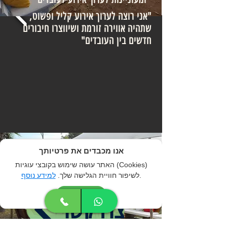
"אני רוצה לערוך אירוע קליל ופשוט,
שתהיה אווירה זורמת ושיווצרו חיבורים
חדשים בין העובדים"
אנחנו בקמינו, מתמחים במתן פתרונות
אנו מכבדים את פרטיותך
לכלל צרכי האירוע. ואתם, יכולים להיות
האתר עושה שימוש בקובצי עוגיות (Cookies)
רגועים ובטוחים כי הגעתם למקום
.
לשיפור חוויית הגלישה שלך.
למידע נוסף
הנכון.
אני מסכים
צרו קשר