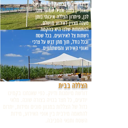
כולנו יודעים כי האקלים הישראלי
מאופיין במזג אוויר שמשי וחם.
לכן, פיתרון הצללה איכותי נותן
מענה מצוין לאירוע מושלם.
ההתמחות שלנו היא בהקמת
רשתות צל לאירועים. בכל שטח
ובכל גודל, תוך מתן דגש על צרכי
ואופי האירוע והמשתתפים.
הצללה בבית
דורשת מיומנות ודיוק. כפי שאנחנו
בקמינו
יודעים, כל חצר בנויה בצורה שונה. מלאי
גדול של הצללות במגוון סוגים ומידות, יתרום
להתאמה מירבית בין אופי האירוע, מידות
השטח ותנאי הסביבה.