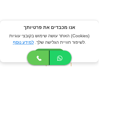
ונשמח להעמיד לרשותכם כל הפעלה/סדנה לבחירתכם
במחירים חסרי תקדים
אנו מכבדים את פרטיותך
האתר עושה שימוש בקובצי עוגיות (Cookies)
.
לשיפור חוויית הגלישה שלך.
למידע נוסף
אני מסכים
Camino.co.il@gmail.com
דרך ההדס, בורגתה
054-4814042
|
|
פתרונות הצללה לאירועים בכפר סבא
פתרונות הצללה לאירועים בהרצליה
פתרונות הצללה לאירועים
פתרונות הצללה לאירועים ברמת גן
פתרונות הצללה לאירועים בנס ציונה
דף הבית
קצת עלינו
הפקות אירועים
חבילות
השכרת ציוד