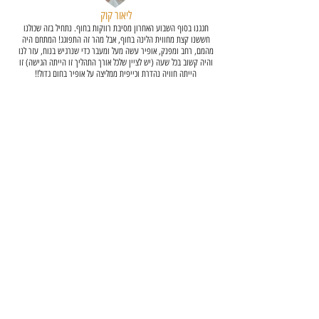
ליאור קוק
חגגנו בסוף השבוע האחרון מסיבת רווקות בחוף. נתחיל בזה שכולנו
חששנו קצת מחווית הלינה בחוף, אבל מהר זה התפוגג! המתחם היה
מהמם, רחב ומפנק, אופיר עשה מעל ומעבר כדי שנרגיש בנוח, עזר לנו
והיה קשוב בכל שעה (יש לציין שלכל אורך התהליך זו הייתה הגישה) זו
הייתה חוויה נהדרת וכייפית ממליצה על אופיר בחום גדול!!
מסיבת רווקות