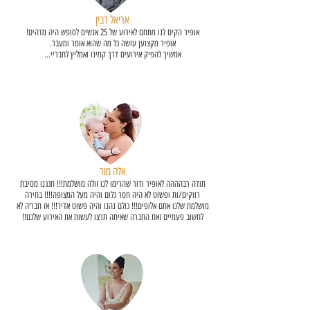
אריאל רבין
אופיר הקים לנו מתחם לאירוע של 25 אנשים לסופש היה מדהים!
אופיר מקצוען עושה כל מה שהוא אומר ומעבר.
אמשיך להפיק אירועים דרך קמינו ואמליץ לחבריי...
ערב צוות
אלה מור
תודה רבהההה לאופיר ודור שהרימו לנו זולה מושלמת!!! חגגנו מסיבת
רווקים/ות ופשוט לא היה חסר כלום והיה מעל המצופה!!!! בחירה
מושלמת שלנו אתם אלופים!!! כולם נהנו והיה פשוט אדיר!!! אז חבר׳ה לא
לחשוב פעמיים זאת החברה שאיתה תרצו לעשות את האירוע שלכם!!
מסיבת רווקים ורווקות משותפת