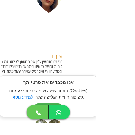
שירן בר
טוב, כל מה שסוכם היה והפכת את הבילוי בים להרבה י
ומסודר, חוייתי
וסופר כייפי בטוחה שעוד נשכור ונזכו
יום הולדת 50
אנו מכבדים את פרטיותך
האתר עושה שימוש בקובצי עוגיות (Cookies)
.
לשיפור חוויית הגלישה שלך.
למידע נוסף
אני מסכים