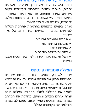
נתניה – עיר של אירועים פתוחים
נתניה היא עיר עם רצועת חוף מרהיבה, פארקים
ירוקים, חצרות גדולות ואינספור לוקיישנים לקיום
אירועים באוויר הפתוח. אך מזג האוויר באזור –
בעיקר בימי הקיץ הארוכים – דורש פתרונות הצללה
יצירתיים, עמידים ובעלי ערך עיצובי.
אנחנו בקמינו מתמחים בהתאמת פתרונות הצללה
לאירועים בנתניה, ומציעים מגוון רחב של ציוד
איכותי:
✔ אוהלים מעוצבים ואטומים
✔ פרגולות בד יוקרתיות
✔ שמשיות רחבות
✔ פתרונות הצללה מודולריים
✔ הצללות בהתאמה אישית לפי תנאי השטח וסגנון
האירוע
הצללה שמבינה קונספט
אנחנו לא רק מספקים ציוד – אנחנו שותפים
בהגשמת החזון של האירוע שלכם. בין אם זה אירוע
עסקי בווילה על הצוק, מסיבת חוף עם נוף לים או
יום הולדת אינטימי בגינה פרטית – אנחנו יודעים איך
להפוך את ההצללה לחלק מהחוויה. הצללה טובה
יוצרת אזורים מוצלים ונעימים, מחלקת את המרחב
בצורה נכונה ומוסיפה טאץ’ עיצובי שמשתלב בצורה
מושלמת עם הקונספט הכולל.