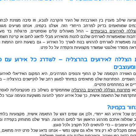
יעה שילוב מעניין בין האורבניות של העיר והקרבה לטבע, וזו סיבה מצוינת לבחו
ים שמותאמים בדיוק למרחב הייחודי הזה. אצלנו בקמינו, אנחנו מציעים מגוו
צללה לאירועים בגבעתיים
– החל מאוהלים קלים ואסתטיים, פרגולות בד מעו
חבות שמאפשרות לאורחים שלכם להנות מהאירוע מבלי לדאוג לחום או קרינת השמ
נה מאפשרת לאורחים להרגיש בנוח לאורך כל האירוע – גם בשעות היום החמות ו
אה מסודר ואלגנטי שמשדר מקצועיות והקפדה על כל פרט.
ת הצללה לאירועים בהרצליה – לשדרג כל אירוע עם פת
ומעוצבים
 האווירה הקסומה של קו החוף והנופים המרהיבים, היא המקום האידיאלי לאירועים
שמיים. הפתרונות שלנו מתאימים במיוחד למגוון רחב של לוקיישנים בהרצליה – בי
ריים או במתחמים פרטיים.
או
פתרונות הצללה לאירועים בהרצליה
שמתמקדים בשילוב בין פונקציונליות לאסת
תקדמות של התאמה אישית, כך שכל אירוע יהפוך לחגיגה מושקעת ונעימה עבור כל 
ור בקמינו?
ים שכל אירוע הוא ייחודי, ולכן אנו שמים דגש על התאמה אישית, מקצועיות בל
ב שמלווה אתכם מהרגע הראשון ועד לסיום החגיגה. הציוד שלנו מתוחזק בקפידה ומג
ים ועיצובים – כדי להתאים לכל תקציב ולכל סגנון.
אתם מקבלים לא רק ציוד אלא גם שקט נפשי – אנחנו נדאג שכל פרט יהיה מתואם,
ם בדיוק כפי שצריך, והאורחים שלכם יהנו מחוויה מושלמת.