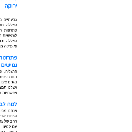
ירוקה
גבעתיים מצ
הצללה חכמ
פתרונות ה
לשמשיות ר
הצללה נכו
ומעניקה מר
פתרונו
גמישים 
הרצליה, עם
תחת כיפת ה
בגנים ציבו
אצלנו תמצ
אפשרויות מ
למה לבח
אנחנו מבינ
ושירות אדי
רחב של גדל
עם קמינו, 
תעמוד במקו