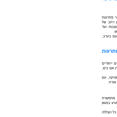
ר פתרונות
ן רחב של
צבות ועד
ש.
גם בערב,
רונות
 ייחודיים
ן אם בים,
טיקה, עם
אורח.
תי מתפשרת
יע במגוון
 כל הצללה