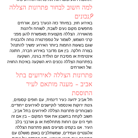
למה חשוב לבחור פתרונות הצללה
נכונים?
באירוע חוץ, במיוחד כזה הנערך ביום, אורחים
מחפשים מקום נעים לשבת, לשוחח וליהנות
מהאווירה. הצללה מקצועית מאפשרת להגן מפני
קרני השמש, לשמור על טמפרטורה נוחה ולהבטיח
שגם בשעות החמות ביותר האירוע ימשיך להתנהל
בצורה חלקה. בין אם מדובר באירוע חברה, חתונה
אינטימית או מסיבת יום הולדת בגינה, השקעה
בפתרונות הצללה נכונים היא השקעה באיכות החוויה
של האורחים.
פתרונות הצללה לאירועים בתל
אביב – מענה מותאם לעיר
התוססת
תל אביב ידועה כעיר דינמית, עם חופים קסומים,
גינות ירוקות ואינספור לוקיישנים לאירועים ייחודיים.
כשבוחרים פתרונות הצללה לאירועים בתל אביב,
חשוב לקחת בחשבון את אופי המקום – בין אם זה
חוף הים עם רוחות מתחלפות או גן אורבני בלב
העיר. אנו בקמינו מציעים מגוון פתרונות הצללה
אלגנטיים ועמידים, שמשתלבים באופן מושלם עם