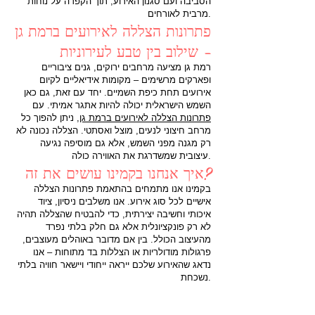
הסביבה ועם סגנון האירוע, תוך הקפדה על נוחות
מרבית לאורחים.
פתרונות הצללה לאירועים ברמת גן
– שילוב בין טבע לעירוניות
רמת גן מציעה מרחבים ירוקים, גנים ציבוריים
ופארקים מרשימים – מקומות אידיאליים לקיום
אירועים תחת כיפת השמיים. יחד עם זאת, גם כאן
השמש הישראלית יכולה להיות אתגר אמיתי. עם
פתרונות הצללה לאירועים ברמת גן
, ניתן להפוך כל
מרחב חיצוני לנעים, מוצל ואסתטי. הצללה נכונה לא
רק מגנה מפני השמש, אלא גם מוסיפה נגיעה
עיצובית שמשדרגת את האווירה כולה.
איך אנחנו בקמינו עושים את זה?
בקמינו אנו מתמחים בהתאמת פתרונות הצללה
אישיים לכל סוג אירוע. אנו משלבים ניסיון, ציוד
איכותי וחשיבה יצירתית, כדי להבטיח שהצללה תהיה
לא רק פונקציונלית אלא גם חלק בלתי נפרד
מהעיצוב הכולל. בין אם מדובר באוהלים מעוצבים,
פרגולות מודולריות או הצללות בד מתוחות – אנו
נדאג שהאירוע שלכם ייראה ייחודי ויישאר חוויה בלתי
נשכחת.