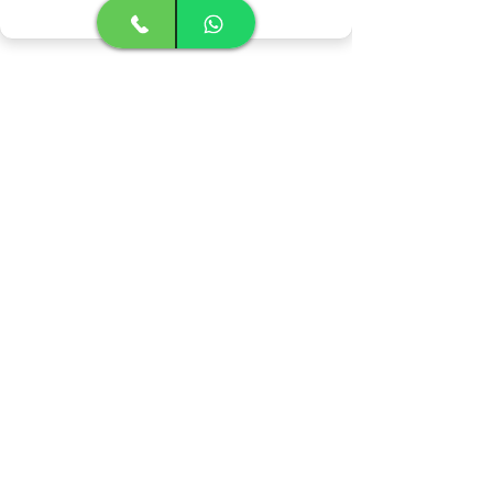
אני מסכים
Camino.co.il@gmail.com
דרך ההדס, בורגתה
054-4814042
|
|
פתרונות הצללה לאירועים בכפר סבא
פתרונות הצללה לאירועים בהרצליה