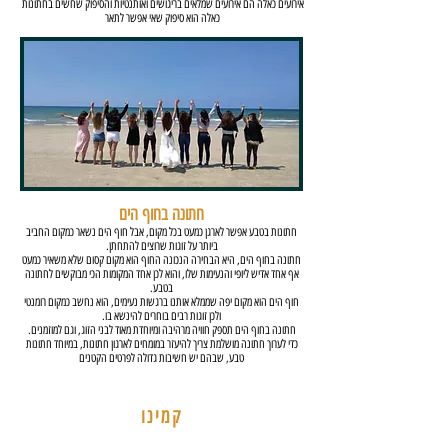
אירועים כאלה הם אירועים שמלאים בריגושים ואותנטיות והסיפוק שחשים בחתונות
כאלה הוא סיפוק שאי אפשר לתאר
חתונה בחוף הים
חתונות בטבע אפשר לארגן כמעט בכל מקום, אבל חוף הים נשאר כמקום החביב
ביותר על זוגות שרוצים להתחתן.
חתונה בחוף הים, היא הבחירה הנכונה החוף הוא מקום קסום שלא משאיר כמעט
אף אחד אדיש ליופי והנעימות שלו, והוא לכן אחד המקומות הכי מבוקשים לחתונה
בטבע.
חוף הים הוא מקום יפה שממלא אותנו ברגשות נעימים, הוא נחשב כמקום רומנטי
ולכן זוגות רבים בוחרים להינשא בו.
חתונה בחוף הים תספק
חוויה מרהיבה ומיוחדת מאוד לבני הזוג, וגם למוזמנים.
כדי לערוך חתונה מושלמת צריך להיעזר במומחים לארגון חתונות, במיוחד חתונות
טבע, שבהם יש חשיבות גדולה לפרטים הקטנים
קמינו
קמינו היא חברה מומחית לארגון אירועים בטבע.