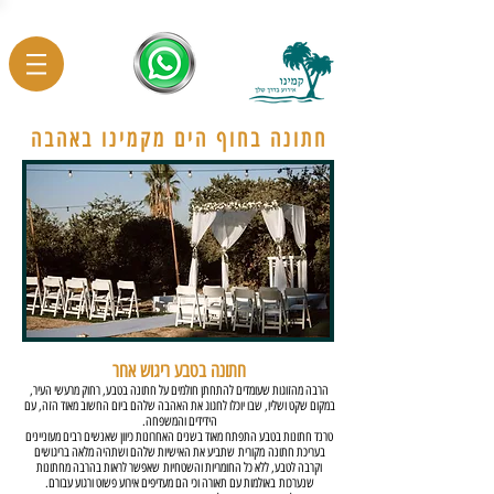
חתונה בחוף הים מקמינו באהבה
חתונה בטבע ריגוש אחר
הרבה מהזוגות שעומדים להתחתן חולמים על חתונה בטבע, רחוק מרעשי העיר,
במקום שקט ושליו, שבו יוכלו לחגוג את האהבה שלהם ביום
החשוב מאוד הזה, עם
הידידים והמשפחה.
טרנד חתונות בטבע התפתח מאוד בשנים האחרונות כיוון שאנשים רבים מעוניינים
בעריכת חתונה מקורית שתביע את האישיות שלהם ושתהיה מלאה בריגושים
וקרבה לטבע, ללא כל החומריות והשטחיות שאפשר לראות בהרבה מחתונות
שנערכות
באולמות עם תאורה וכי הם מעדיפים אירוע פשוט ורגוע עבורם.